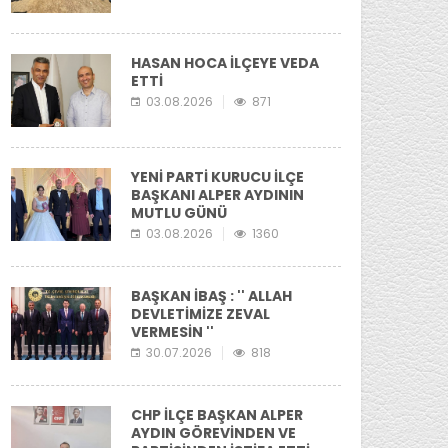
HASAN HOCA İLÇEYE VEDA
ETTİ
03.08.2026
871
YENİ PARTİ KURUCU İLÇE
BAŞKANI ALPER AYDININ
MUTLU GÜNÜ
03.08.2026
1360
BAŞKAN İBAŞ : '' ALLAH
DEVLETİMİZE ZEVAL
VERMESİN ''
30.07.2026
818
CHP İLÇE BAŞKAN ALPER
AYDIN GÖREVİNDEN VE