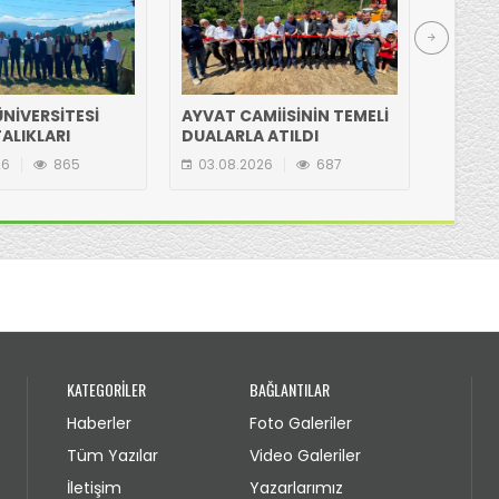
NİVERSİTESİ
AYVAT CAMİİSİNİN TEMELİ
HASAN
ALIKLARI
DUALARLA ATILDI
ETTİ
N GÖLYANI
26
865
03.08.2026
687
03.08
IA ZİYARET
KATEGORİLER
BAĞLANTILAR
Haberler
Foto Galeriler
Tüm Yazılar
Video Galeriler
İletişim
Yazarlarımız