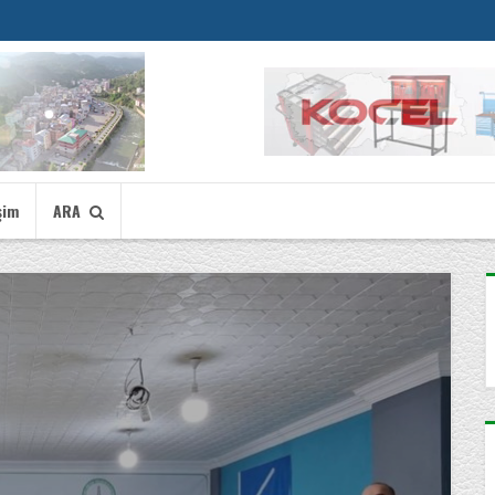
şim
ARA