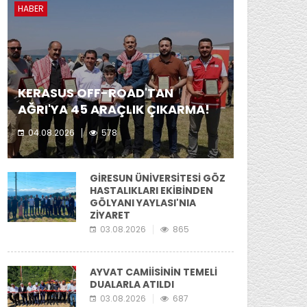
HABER
KERASUS OFF-ROAD'TAN
AĞRI'YA 45 ARAÇLIK ÇIKARMA!
04.08.2026
578
Kerasus Off-Road ekibi yer aldı.
GİRESUN ÜNİVERSİTESİ GÖZ
HASTALIKLARI EKİBİNDEN
GÖLYANI YAYLASI'NIA
ZİYARET
03.08.2026
865
AYVAT CAMİİSİNİN TEMELİ
DUALARLA ATILDI
03.08.2026
687