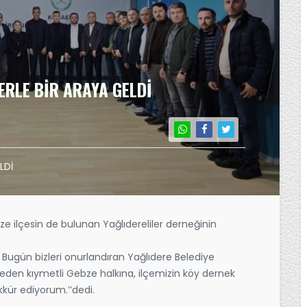
ERLE BİR ARAYA GELDİ
LDİ
e ilçesin de bulunan Yağlıdereliler derneğinin
ugün bizleri onurlandıran Yağlıdere Belediye
 eden kıymetli Gebze halkına, ilçemizin köy dernek
kür ediyorum.’’dedi.