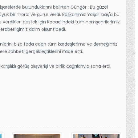
tişarelerde bulunduklarını belirten Güngör ; Bu güzel
büyük bir moral ve gurur verdi. Başkanımız Yaşar İbaş'a bu
ze verdikleri destek için Kocaelindeki tüm hemşehrilerimiz
beraberliğimiz daim olsun!’’dedi.
 günlerini bize feda eden tüm kardeşlerime ve derneğimiz
e sohbeti gerçekleştiklerini ifade etti.
ılıklı görüş alışverişi ve birlik çağrılarıyla sona erdi.