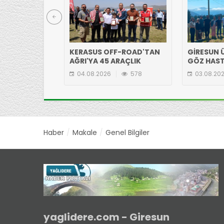
KERASUS OFF-ROAD'TAN
GİRESUN Ü
AĞRI'YA 45 ARAÇLIK
GÖZ HAST
ÇIKARMA!
EKİBİNDE
04.08.2026
578
03.08.20
YAYLASI'N
Haber
Makale
Genel Bilgiler
yaglidere.com - Giresun