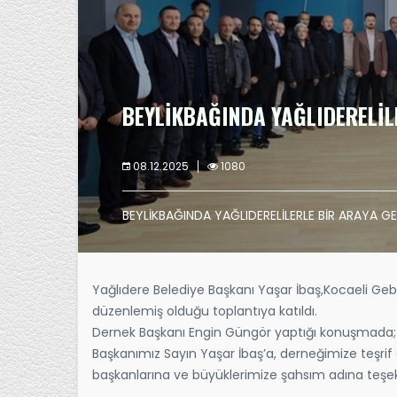
BEYLİKBAĞINDA YAĞLIDERELİL
08.12.2025
1080
BEYLİKBAĞINDA YAĞLIDERELİLERLE BİR ARAYA GE
Yağlıdere Belediye Başkanı Yaşar İbaş,Kocaeli Gebz
düzenlemiş olduğu toplantıya katıldı.
Dernek Başkanı Engin Güngör yaptığı konuşmada; B
Başkanımız Sayın Yaşar İbaş’a, derneğimize teşrif
başkanlarına ve büyüklerimize şahsım adına teşek