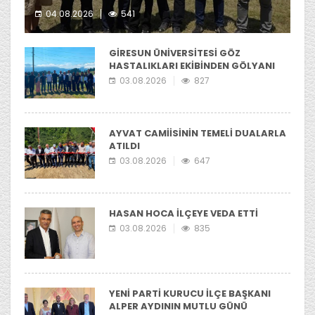
04.08.2026
541
Kerasus Off-Road ekibi yer aldı.
GİRESUN ÜNİVERSİTESİ GÖZ
HASTALIKLARI EKİBİNDEN GÖLYANI
YAYLASI'NIA ZİYARET
03.08.2026
827
AYVAT CAMİİSİNİN TEMELİ DUALARLA
ATILDI
03.08.2026
647
HASAN HOCA İLÇEYE VEDA ETTİ
03.08.2026
835
YENİ PARTİ KURUCU İLÇE BAŞKANI
ALPER AYDININ MUTLU GÜNÜ