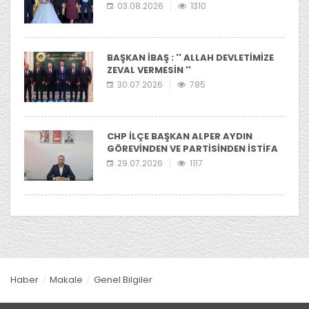
03.08.2026
1310
BAŞKAN İBAŞ : '' ALLAH DEVLETİMİZE
ZEVAL VERMESİN ''
30.07.2026
785
CHP İLÇE BAŞKAN ALPER AYDIN
GÖREVİNDEN VE PARTİSİNDEN İSTİFA
ETTİ
29.07.2026
1117
Haber
Makale
Genel Bilgiler