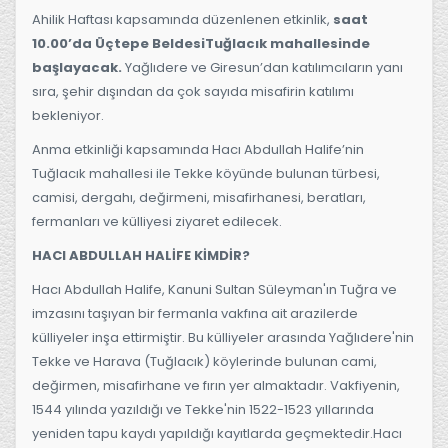
Ahilik Haftası kapsamında düzenlenen etkinlik,
saat
10.00’da Üçtepe BeldesiTuğlacık mahallesinde
başlayacak.
Yağlıdere ve Giresun’dan katılımcıların yanı
sıra, şehir dışından da çok sayıda misafirin katılımı
bekleniyor.
Anma etkinliği kapsamında Hacı Abdullah Halife’nin
Tuğlacık mahallesi ile Tekke köyünde bulunan türbesi,
camisi, dergahı, değirmeni, misafirhanesi, beratları,
fermanları ve külliyesi ziyaret edilecek.
HACI ABDULLAH HALİFE KİMDİR?
Hacı Abdullah Halife, Kanuni Sultan Süleyman'ın Tuğra ve
imzasını taşıyan bir fermanla vakfına ait arazilerde
külliyeler inşa ettirmiştir. Bu külliyeler arasında Yağlıdere'nin
Tekke ve Harava (Tuğlacık) köylerinde bulunan cami,
değirmen, misafirhane ve fırın yer almaktadır. Vakfiyenin,
1544 yılında yazıldığı ve Tekke'nin 1522-1523 yıllarında
yeniden tapu kaydı yapıldığı kayıtlarda geçmektedir.Hacı