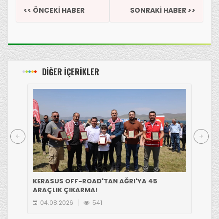
<< ÖNCEKİ HABER
SONRAKİ HABER >>
DİĞER İÇERİKLER
KERASUS OFF-ROAD'TAN AĞRI'YA 45
GİR
ARAÇLIK ÇIKARMA!
EKİ
04.08.2026
541
0