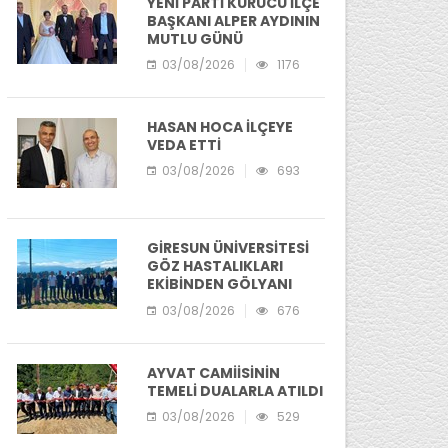
YENİ PARTİ KURUCU İLÇE
BAŞKANI ALPER AYDININ
MUTLU GÜNÜ
03/08/2026
1176
HASAN HOCA İLÇEYE
VEDA ETTİ
03/08/2026
693
GİRESUN ÜNİVERSİTESİ
GÖZ HASTALIKLARI
EKİBİNDEN GÖLYANI
YAYLASI'NIA ZİYARET
03/08/2026
676
AYVAT CAMİİSİNİN
TEMELİ DUALARLA ATILDI
03/08/2026
529