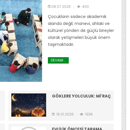
08.07.2026
403
Çocukların sadece akademik
alanda değil; manevi, ahlaki ve
kültürel yönden de güçlü bireyler
olarak yetişmeleri büyük önem
taşımaktadır.
DEVAMI ..
GÖKLERE YOLCULUK: Mİ'RAÇ
19.01.2026
1338
EVLİLİK ÖNCESİ TARAMA