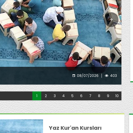
Müb
08/07/2026
403
1
2
3
4
5
6
7
8
9
10
Yaz Kur'an Kursları