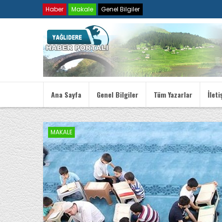
Haber
Makale
Genel Bilgiler
Ana Sayfa
Genel Bilgiler
Tüm Yazarlar
İleti
MAKALE