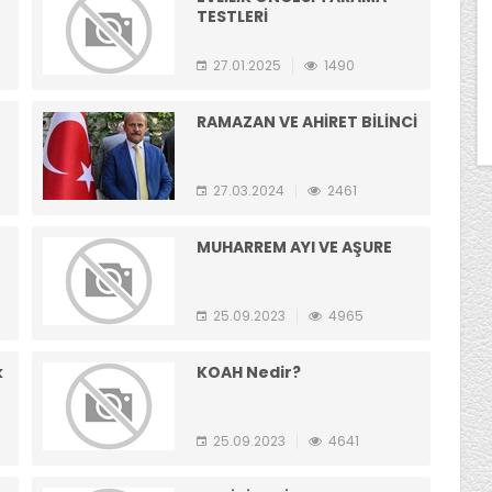
TESTLERİ
27.01.2025
1490
RAMAZAN VE AHİRET BİLİNCİ
27.03.2024
2461
MUHARREM AYI VE AŞURE
25.09.2023
4965
k
KOAH Nedir?
25.09.2023
4641