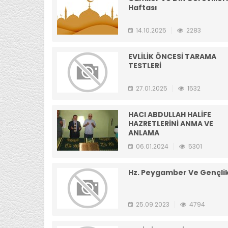
Haftası
14.10.2025
2283
EVLİLİK ÖNCESİ TARAMA
TESTLERİ
27.01.2025
1532
HACI ABDULLAH HALİFE
HAZRETLERİNİ ANMA VE
ANLAMA
06.01.2024
5301
Hz. Peygamber Ve Gençli
25.09.2023
4794