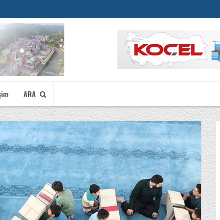
şim
ARA
MAK