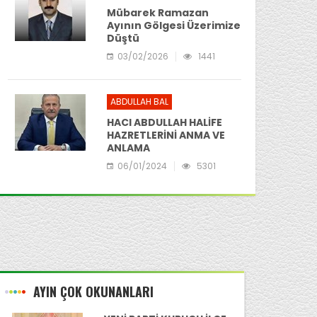
Mübarek Ramazan
Ayının Gölgesi Üzerimize
Düştü
03/02/2026
1441
ABDULLAH BAL
HACI ABDULLAH HALİFE
HAZRETLERİNİ ANMA VE
ANLAMA
06/01/2024
5301
arek Ramazan Ayının Gölgesi Üzerimize Düştü
AYIN ÇOK OKUNANLARI