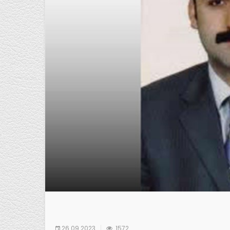
26.09.2023
1572