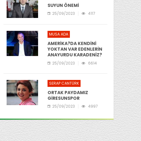
SUYUN ÖNEMİ
25/09/2023
4117
MUSA ADA
AMERİKA?DA KENDİNİ
YOKTAN VAR EDENLERİN
ANAYURDU KARADENİZ?
DE BİR YEŞİL CENNET
25/09/2023
6614
GİRESUN
SERAP CANTÜRK
ORTAK PAYDAMIZ
GİRESUNSPOR
25/09/2023
4997