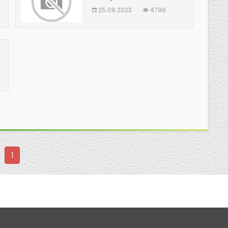
25.09.2023
4799
1