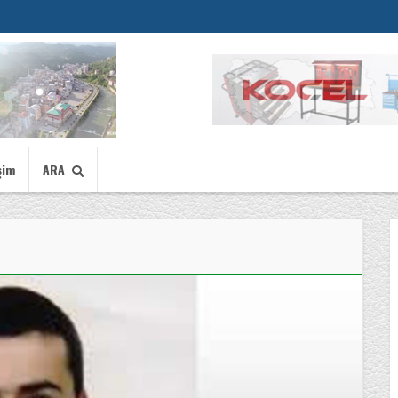
şim
ARA