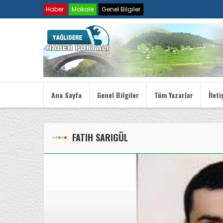
Haber
Makale
Genel Bilgiler
Ana Sayfa
Genel Bilgiler
Tüm Yazarlar
İleti
FATIH SARIGÜL