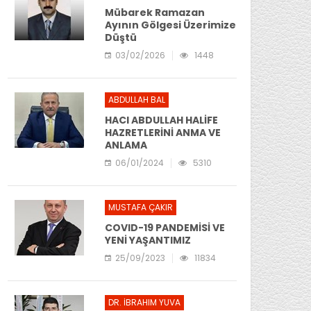
Mübarek Ramazan
Ayının Gölgesi Üzerimize
Düştü
03/02/2026
1448
ABDULLAH BAL
HACI ABDULLAH HALİFE
HAZRETLERİNİ ANMA VE
ANLAMA
06/01/2024
5310
MUSTAFA ÇAKIR
COVID-19 PANDEMİSİ VE
YENİ YAŞANTIMIZ
25/09/2023
11834
DR. İBRAHIM YUVA