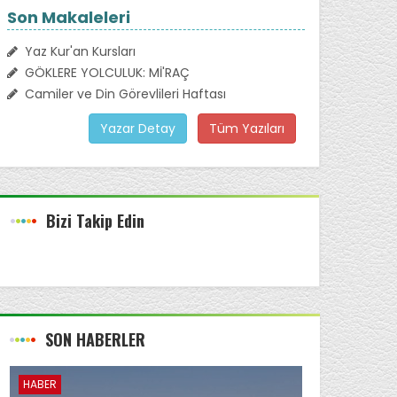
Son Makaleleri
Yaz Kur'an Kursları
GÖKLERE YOLCULUK: Mİ'RAÇ
Camiler ve Din Görevlileri Haftası
Yazar Detay
Tüm Yazıları
Bizi Takip Edin
SON HABERLER
HABER