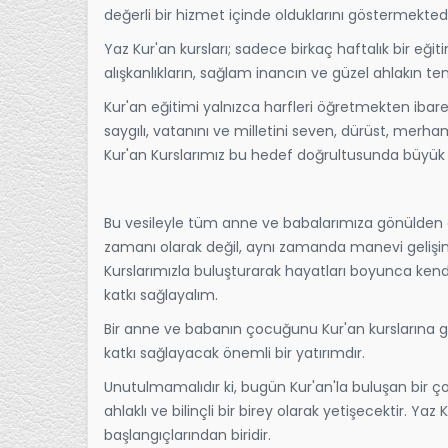
değerli bir hizmet içinde olduklarını göstermektedi
Yaz Kur'an kursları; sadece birkaç haftalık bir eği
alışkanlıkların, sağlam inancın ve güzel ahlakın tem
Kur'an eğitimi yalnızca harfleri öğretmekten ibare
saygılı, vatanını ve milletini seven, dürüst, merham
Kur'an Kurslarımız bu hedef doğrultusunda büyük 
Bu vesileyle tüm anne ve babalarımıza gönülden ç
zamanı olarak değil, aynı zamanda manevi gelişim 
Kurslarımızla buluşturarak hayatları boyunca kendi
katkı sağlayalım.
Bir anne ve babanın çocuğunu Kur'an kurslarına
katkı sağlayacak önemli bir yatırımdır.
Unutulmamalıdır ki, bugün Kur'an'la buluşan bir ço
ahlaklı ve bilinçli bir birey olarak yetişecektir. Ya
başlangıçlarından biridir.