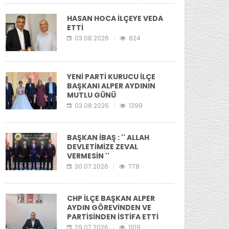
HASAN HOCA İLÇEYE VEDA
ETTİ
03.08.2026
824
YENİ PARTİ KURUCU İLÇE
BAŞKANI ALPER AYDININ
MUTLU GÜNÜ
03.08.2026
1299
BAŞKAN İBAŞ : '' ALLAH
DEVLETİMİZE ZEVAL
VERMESİN ''
30.07.2026
778
CHP İLÇE BAŞKAN ALPER
AYDIN GÖREVİNDEN VE
PARTİSİNDEN İSTİFA ETTİ
29.07.2026
1109