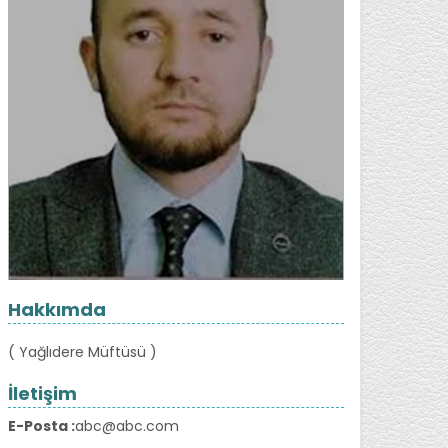
Hakkımda
( Yağlıdere Müftüsü )
İletişim
E-Posta :
abc@abc.com