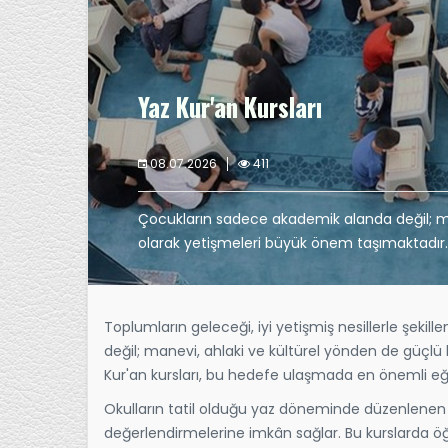
Yaz Kur'an Kursları
08.07.2026
411
Çocukların sadece akademik alanda değil; ma
olarak yetişmeleri büyük önem taşımaktadır.
Toplumların geleceği, iyi yetişmiş nesillerle şeki
değil; manevi, ahlaki ve kültürel yönden de güçlü
Kur'an kursları, bu hedefe ulaşmada en önemli eğit
Okulların tatil olduğu yaz döneminde düzenlenen K
değerlendirmelerine imkân sağlar. Bu kurslarda ö