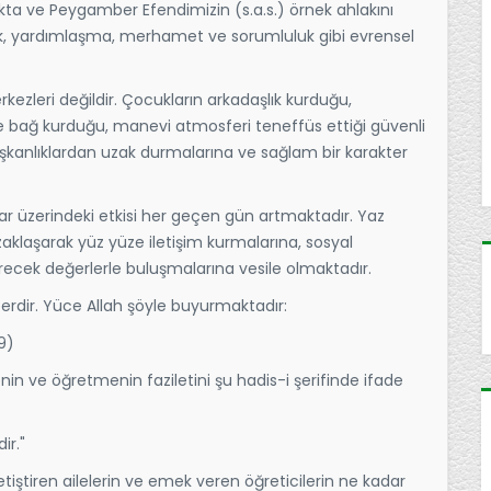
akta ve Peygamber Efendimizin (s.a.s.) örnek ahlakını
uk, yardımlaşma, merhamet ve sorumluluk gibi evrensel
kezleri değildir. Çocukların arkadaşlık kurduğu,
le bağ kurduğu, manevi atmosferi teneffüs ettiği güvenli
lışkanlıklardan uzak durmalarına ve sağlam bir karakter
 üzerindeki etkisi her geçen gün artmaktadır. Yaz
zaklaşarak yüz yüze iletişim kurmalarına, sosyal
erecek değerlerle buluşmalarına vesile olmaktadır.
hberdir. Yüce Allah şöyle buyurmaktadır:
/9)
in ve öğretmenin faziletini şu hadis-i şerifinde ifade
ir."
tiştiren ailelerin ve emek veren öğreticilerin ne kadar