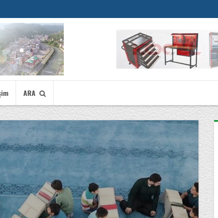
şim
ARA