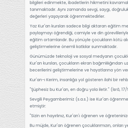
bilgileri edinmekte, ibadetlerin hikmetini kavram
tanımaktadır. Aynı zamanda sevgi, saygı, doğrul
değerleri yaşayarak öğrenmektedirler.
Yaz Kur'an kursları sadece bilgi aktaran eğitim mer
paylaşmayı öğrendiği, camiyle ve din görevlileriy
eğitim ortamlarıdır. Bu yönüyle çocukların kötü a
geliştirmelerine önemli katkılar sunmaktadır.
Günümüzde teknoloji ve sosyal medyanın çocuklar
Kur'an kursları, çocukların ekran bağımlılığından u
becerilerini geliştirmelerine ve hayatlarına yön v
Kur'an-ı Kerim, insanlığa yol gösteren ilahi bir re
"Şüphesiz bu Kur'an, en doğru yola iletir." (İsrâ, 17
Sevgili Peygamberimiz (s.a.s.) ise Kur'an öğrenmen
etmiştir:
"Sizin en hayırlınız, Kur'an'ı öğrenen ve öğreteninizd
Bu müjde, Kur'an öğrenen çocuklarımızın, onları ye