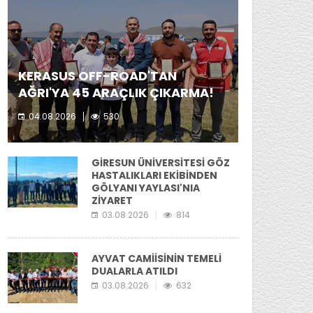
KERASUS OFF-ROAD'TAN
AĞRI'YA 45 ARAÇLIK ÇIKARMA!
04.08.2026
530
Kerasus Off-Road ekibi yer aldı.
GİRESUN ÜNİVERSİTESİ GÖZ
HASTALIKLARI EKİBİNDEN
GÖLYANI YAYLASI'NIA
ZİYARET
03.08.2026
814
AYVAT CAMİİSİNİN TEMELİ
DUALARLA ATILDI
03.08.2026
632