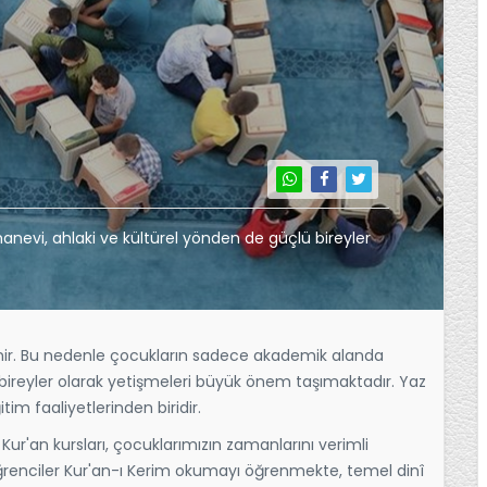
nevi, ahlaki ve kültürel yönden de güçlü bireyler
llenir. Bu nedenle çocukların sadece akademik alanda
 bireyler olarak yetişmeleri büyük önem taşımaktadır. Yaz
im faaliyetlerinden biridir.
ur'an kursları, çocuklarımızın zamanlarını verimli
ğrenciler Kur'an-ı Kerim okumayı öğrenmekte, temel dinî