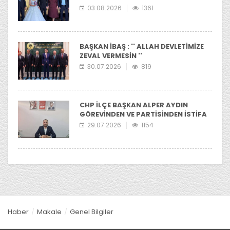
03.08.2026
1361
BAŞKAN İBAŞ : '' ALLAH DEVLETİMİZE
ZEVAL VERMESİN ''
30.07.2026
819
CHP İLÇE BAŞKAN ALPER AYDIN
GÖREVİNDEN VE PARTİSİNDEN İSTİFA
ETTİ
29.07.2026
1154
Haber
Makale
Genel Bilgiler