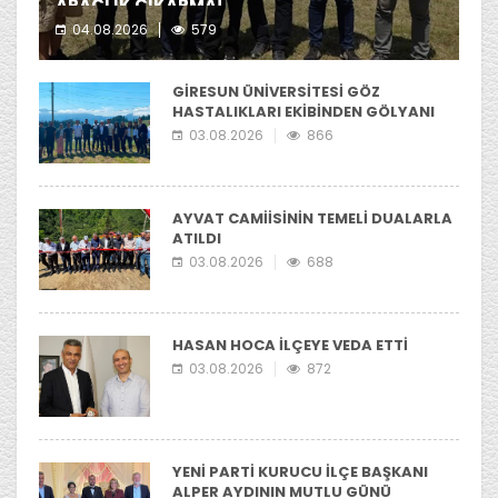
ARAÇLIK ÇIKARMA!
04.08.2026
579
Kerasus Off-Road ekibi yer aldı.
GİRESUN ÜNİVERSİTESİ GÖZ
HASTALIKLARI EKİBİNDEN GÖLYANI
YAYLASI'NIA ZİYARET
03.08.2026
866
AYVAT CAMİİSİNİN TEMELİ DUALARLA
ATILDI
03.08.2026
688
HASAN HOCA İLÇEYE VEDA ETTİ
03.08.2026
872
YENİ PARTİ KURUCU İLÇE BAŞKANI
ALPER AYDININ MUTLU GÜNÜ