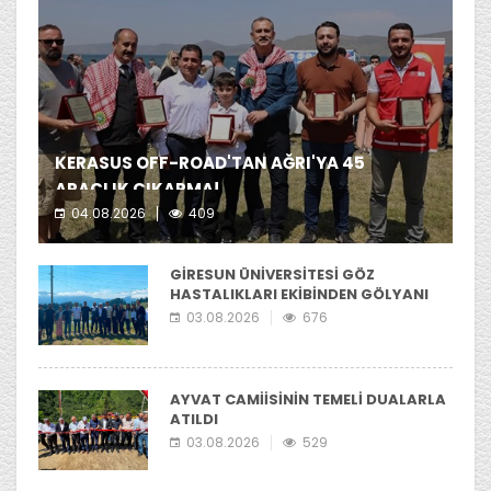
KERASUS OFF-ROAD'TAN AĞRI'YA 45
ARAÇLIK ÇIKARMA!
04.08.2026
409
Kerasus Off-Road ekibi yer aldı.
GİRESUN ÜNİVERSİTESİ GÖZ
HASTALIKLARI EKİBİNDEN GÖLYANI
YAYLASI'NIA ZİYARET
03.08.2026
676
AYVAT CAMİİSİNİN TEMELİ DUALARLA
ATILDI
03.08.2026
529