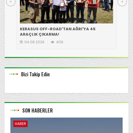
KERASUS OFF-ROAD'TAN AĞRI'YA 45
GİR
ARAÇLIK ÇIKARMA!
EKİ
04.08.2026
409
0
Bizi Takip Edin
SON HABERLER
HABER