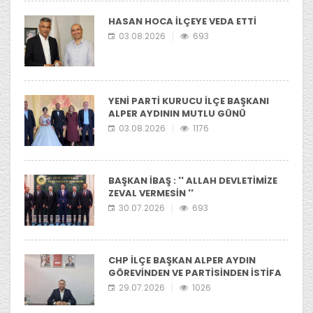
HASAN HOCA İLÇEYE VEDA ETTİ
03.08.2026
693
YENİ PARTİ KURUCU İLÇE BAŞKANI
ALPER AYDININ MUTLU GÜNÜ
03.08.2026
1176
BAŞKAN İBAŞ : '' ALLAH DEVLETİMİZE
ZEVAL VERMESİN ''
30.07.2026
693
CHP İLÇE BAŞKAN ALPER AYDIN
GÖREVİNDEN VE PARTİSİNDEN İSTİFA
ETTİ
29.07.2026
1026