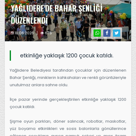
YAĞLIDERE'DE BAHAR ŞENLİĞİ
DÜZENLENDİ
18.06.2026
676
etkinliğe yaklaşık 1200 çocuk katıldı.
Yağlıdere Belediyesi tarafından çocuklar için düzenlenen 
Bahar Şenliği, miniklerin kahkahaları ve renkli görüntüleriyle 
unutulmaz anlara sahne oldu.
İlçe pazar yerinde gerçekleştirilen etkinliğe yaklaşık 1200 
çocuk katıldı.
Şişme oyun parkları, döner salıncak, robotlar, maskotlar, 
yüz boyama etkinlikleri ve sosis balonlarla gönüllerince 
eğlenen çocuklara ayrıca pamuk şekeri ve mısır ikram 