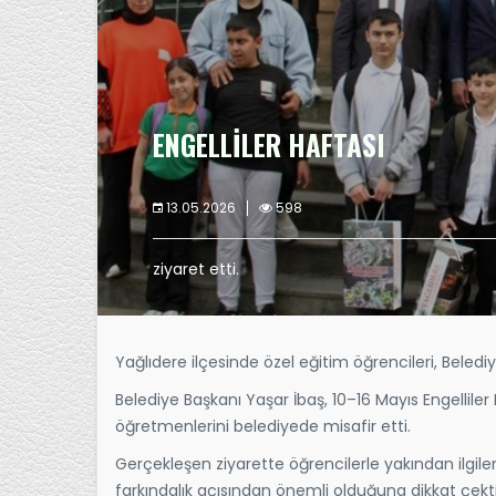
ENGELLİLER HAFTASI
13.05.2026
598
ziyaret etti.
Yağlıdere ilçesinde özel eğitim öğrencileri, Belediy
Belediye Başkanı Yaşar İbaş, 10–16 Mayıs Engellil
öğretmenlerini belediyede misafir etti.
Gerçekleşen ziyarette öğrencilerle yakından ilgile
farkındalık açısından önemli olduğuna dikkat çekt