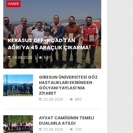
HABER
KERASUS OFF-ROAD'TAN
AĞRI'YA 45 ARAÇLIK ÇIKARMA!
04.08.2026
597
Kerasus Off-Road ekibi yer aldı.
GİRESUN ÜNİVERSİTESİ GÖZ
HASTALIKLARI EKİBİNDEN
GÖLYANI YAYLASI'NIA
ZİYARET
03.08.2026
882
AYVAT CAMİİSİNİN TEMELİ
DUALARLA ATILDI
03.08.2026
705