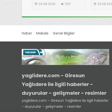
ÇIKARMA!
EKİBİNDE
04.08.2026
597
03.08.20
YAYLASI'N
Haber
Makale
Genel Bilgiler
yaglidere.com - Giresun
Yağlıdere ile ilgili haberler -
duyurular - gelişmeler - resimler
yaglidere.com - Giresun Yağlıdere ile ilgili haberler
- duyurular - gelişmeler - resimler