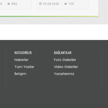
N GÖLYANI
26
882
03.08.2026
705
03.08
IA ZİYARET
KATEGORİLER
BAĞLANTILAR
Haberler
Foto Galeriler
Tüm Yazılar
Video Galeriler
İletişim
Yazarlarımız