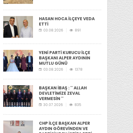
HASAN HOCA İLÇEYE VEDA
ETTİ
03.08.2026
891
YENİ PARTİ KURUCU İLÇE
BAŞKANI ALPER AYDININ
MUTLU GÜNÜ
03.08.2026
1378
BAŞKAN İBAŞ : '' ALLAH
DEVLETİMİZE ZEVAL
VERMESİN ''
30.07.2026
835
CHP İLÇE BAŞKAN ALPER
AYDIN GÖREVİNDEN VE