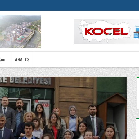
şim
ARA